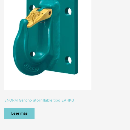
ENORM Gancho atornillable tipo EAHKG
Leer más