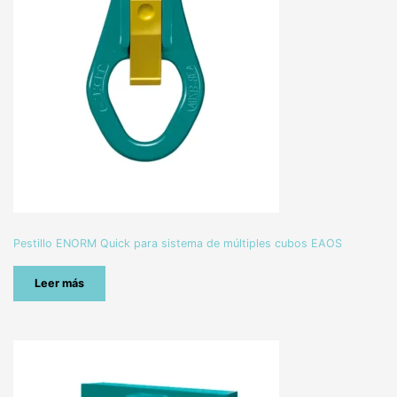
Pestillo ENORM Quick para sistema de múltiples cubos EAOS
Leer más