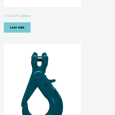
F-Class® Cadena
Leer más