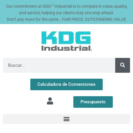
Ir
Our commitment at KDG™ Industrial is to compete in value, quality,
al
and service, helping our clients stay one step ahead.
contenido
Don’t pay more for the same… FAIR PRICE, OUTSTANDING VALUE
Buscar
Calculadora de Conversiones
Presupuesto