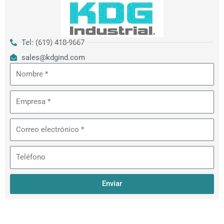
Tel: (619) 418-9667
sales@kdgind.com
Nombre
Empresa
Correo
electrónico
Teléfono
Enviar