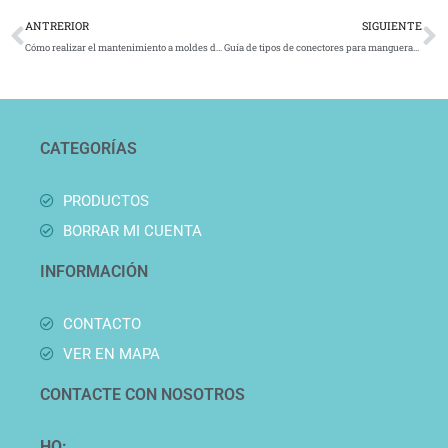
Ant
S
ANTRERIOR
SIGUIENTE
Cómo realizar el mantenimiento a moldes de inyección de plástico correctamente
Guía de tipos de conectores para mangueras de agua en instalaciones domésticas e industriales
CATEGORÍAS
PRODUCTOS
BORRAR MI CUENTA
INFORMACIÓN
CONTACTO
VER EN MAPA
CONTACTE CON NOSOTROS
HQ: