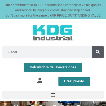
Ir
Our commitment at KDG™ Industrial is to compete in value, quality,
al
and service, helping our clients stay one step ahead.
contenido
Don’t pay more for the same… FAIR PRICE, OUTSTANDING VALUE
Buscar
Calculadora de Conversiones
Presupuesto