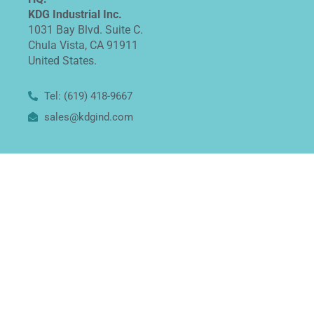
KDG Industrial Inc.
1031 Bay Blvd. Suite C.
Chula Vista, CA 91911
United States.
Tel: (619) 418-9667
sales@kdgind.com