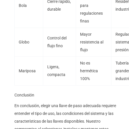
Cierre rápido,
Residen
Bola
para
durable
industri
regulaciones
finas
Mayor
Regulac
Control del
Globo
resistencia al
sistema
flujo fino
flujo
presión
No es
Tubería
Ligera,
Mariposa
hermética
grandes
compacta
100%
industr
Conclusión
En conclusión, elegir una llave de paso adecuada requiere
entender el tipo de uso, las condiciones del sistema y las
características de las llaves disponibles. Nuestro
compromiso al seleccionar, instalar y mantener estos