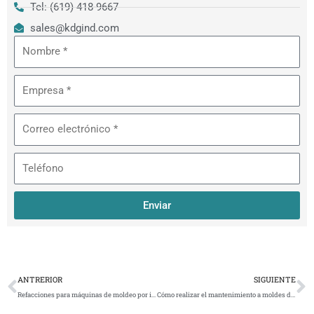
Tel: (619) 418-9667
sales@kdgind.com
Nombre
Empresa
Correo
electrónico
Teléfono
Enviar
Ant
S
ANTRERIOR
SIGUIENTE
Refacciones para máquinas de moldeo por inyección: tipos y funciones
Cómo realizar el mantenimiento a moldes de inyección de plástico correctamente