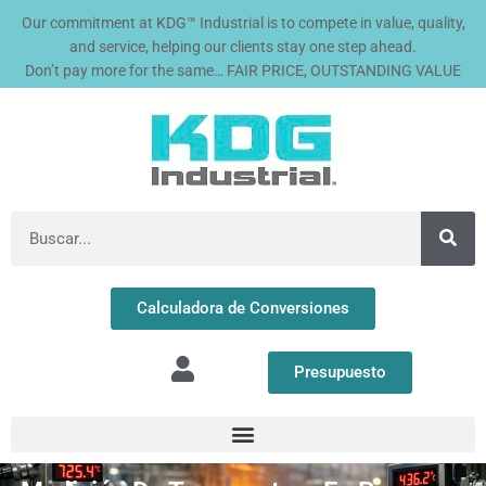
Ir
Our commitment at KDG™ Industrial is to compete in value, quality,
al
and service, helping our clients stay one step ahead.
contenido
Don’t pay more for the same… FAIR PRICE, OUTSTANDING VALUE
Buscar
Calculadora de Conversiones
Presupuesto