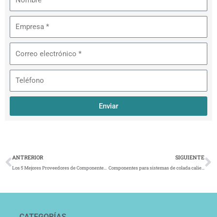
Empresa
Correo
electrónico
Teléfono
Enviar
Ant
S
ANTRERIOR
SIGUIENTE
Los 5 Mejores Proveedores de Componentes para Moldes de Inyección en México
Componentes para sistemas de colada caliente
CATEGORÍAS