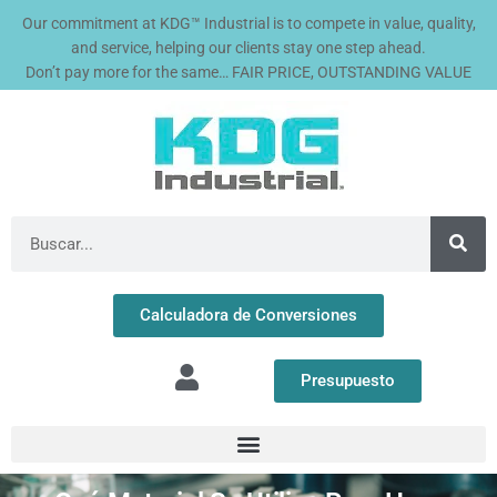
Ir
Our commitment at KDG™ Industrial is to compete in value, quality,
al
and service, helping our clients stay one step ahead.
contenido
Don’t pay more for the same… FAIR PRICE, OUTSTANDING VALUE
Buscar
Calculadora de Conversiones
Presupuesto