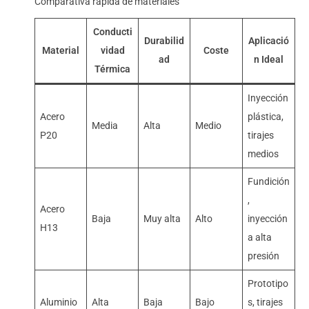
Comparativa rápida de materiales
Conducti
Durabilid
Aplicació
Material
vidad
Coste
ad
n Ideal
Térmica
Inyección
Acero
plástica,
Media
Alta
Medio
P20
tirajes
medios
Fundición
,
Acero
Baja
Muy alta
Alto
inyección
H13
a alta
presión
Prototipo
Aluminio
Alta
Baja
Bajo
s, tirajes