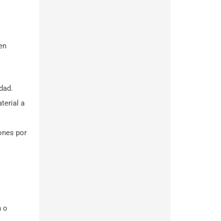
en
dad.
terial a
ones por
n o