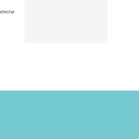
etectar
e