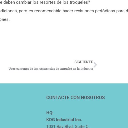
e deben cambiar los resortes de los troqueles?
diciones, pero es recomendable hacer revisiones periódicas para d
ones.
Siguient
SIGUIENTE
Usos comunes de las resistencias de cartucho en la industria
CONTACTE CON NOSOTROS
HQ:
KDG Industrial Inc.
1031 Bay Blvd. Suite C.