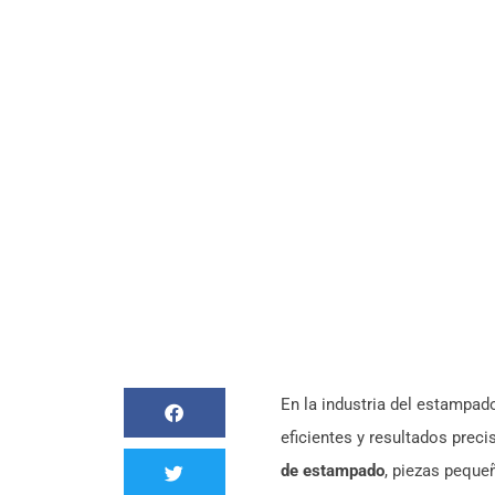
Estampado La Clave Pa
Y Durabilidad En La
En la industria del estampad
eficientes y resultados pre
de estampado
, piezas peque