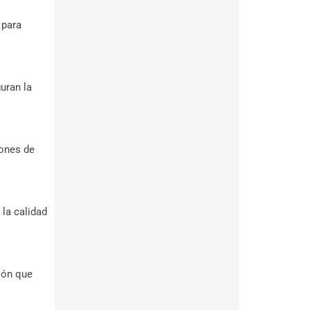
 para
uran la
iones de
la calidad
ión que