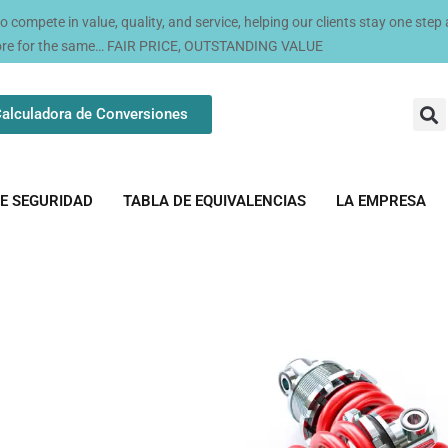
compete in value, quality, and service, helping our clients stay one step
ore for the same… FAIR PRICE, OUTSTANDING VALUE
alculadora de Conversiones
E SEGURIDAD
TABLA DE EQUIVALENCIAS
LA EMPRESA
queles De