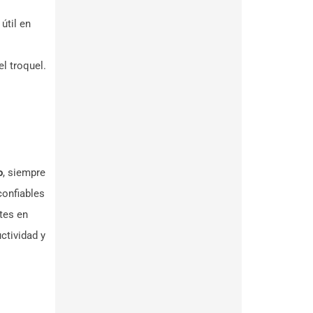
útil en
l troquel.
o
, siempre
confiables
tes en
ctividad y