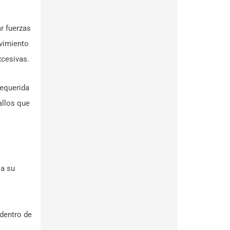
r fuerzas
ovimiento
xcesivas.
requerida
allos que
 a su
dentro de