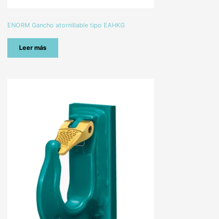
ENORM Gancho atornillable tipo EAHKG
Leer más