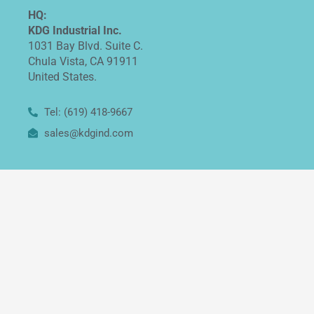
HQ:
KDG Industrial Inc.
1031 Bay Blvd. Suite C.
Chula Vista, CA 91911
United States.
Tel: (619) 418-9667
sales@kdgind.com