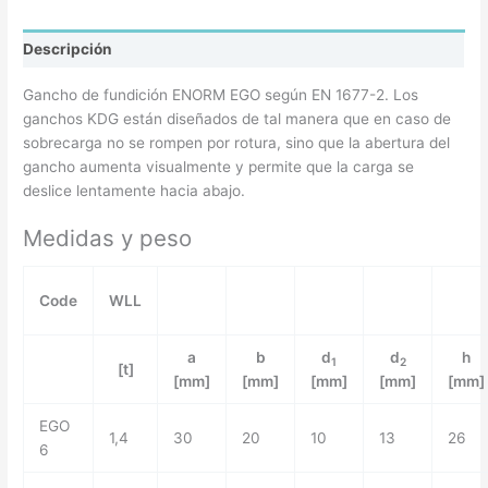
Descripción
Gancho de fundición ENORM EGO según EN 1677-2. Los
ganchos KDG están diseñados de tal manera que en caso de
sobrecarga no se rompen por rotura, sino que la abertura del
gancho aumenta visualmente y permite que la carga se
deslice lentamente hacia abajo.
Medidas y peso
Code
WLL
a
b
d
d
h
1
2
[t]
[mm]
[mm]
[mm]
[mm]
[mm]
EGO
1,4
30
20
10
13
26
6