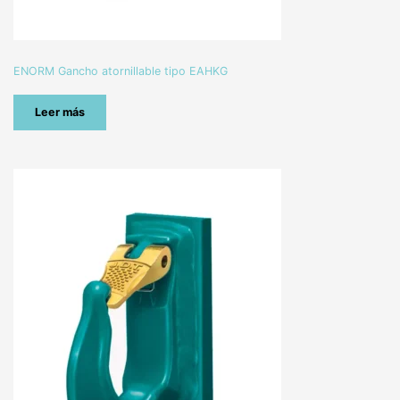
ENORM Gancho atornillable tipo EAHKG
Leer más