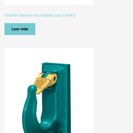
ENORM Gancho atornillable tipo EAHKG
Leer más