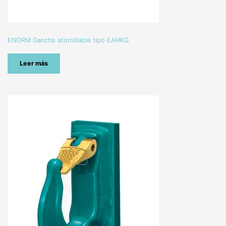
ENORM Gancho atornillable tipo EAHKG
Leer más