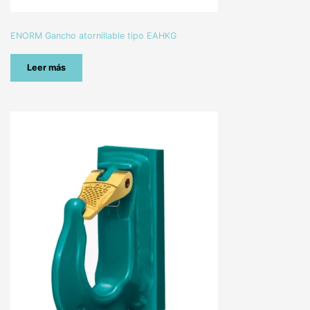
ENORM Gancho atornillable tipo EAHKG
Leer más