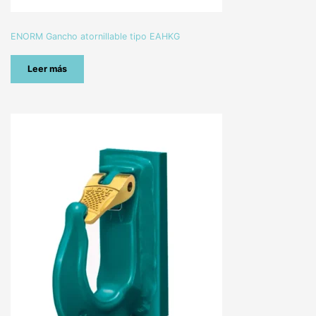
ENORM Gancho atornillable tipo EAHKG
Leer más