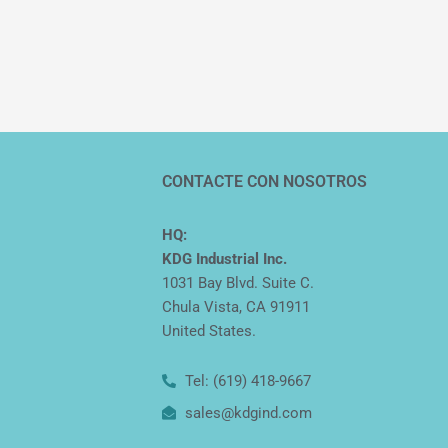
CONTACTE CON NOSOTROS
HQ:
KDG Industrial Inc.
1031 Bay Blvd. Suite C.
Chula Vista, CA 91911
United States.
Tel: (619) 418-9667
sales@kdgind.com