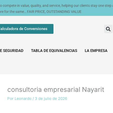
compete in value, quality, and service, helping our clients stay one step
ore for the same… FAIR PRICE, OUTSTANDING VALUE
alculadora de Conversiones
E SEGURIDAD
TABLA DE EQUIVALENCIAS
LA EMPRESA
consultoria empresarial Nayarit
Por
Leonardo
/
3 de julio de 2026