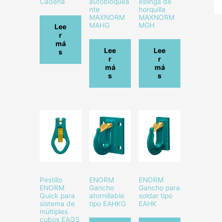
Cadena
autobloquea
eslinga de
nte
horquilla
MAXNORM
MAXNORM
MAHG
MGH
Lee
r
má
Lee
Lee
s
r
r
má
má
s
s
Pestillo
ENORM
ENORM
ENORM
Gancho
Gancho para
Quick para
atornillable
soldar tipo
sistema de
tipo EAHKG
EAHK
múltiples
cubos EAOS