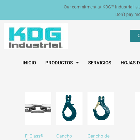
Ir
Our commitment at KDG™ Industrial is to 
al
Don’t pay m
contenido
C
INICIO
PRODUCTOS
SERVICIOS
HOJAS D
F-Class®
Gancho
Gancho de