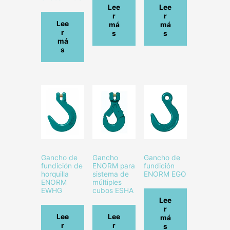
Lee
Lee
r
r
Lee
má
má
r
s
s
má
s
Gancho de
Gancho
Gancho de
fundición de
ENORM para
fundición
horquilla
sistema de
ENORM EGO
ENORM
múltiples
EWHG
cubos ESHA
Lee
r
Lee
Lee
má
r
r
s