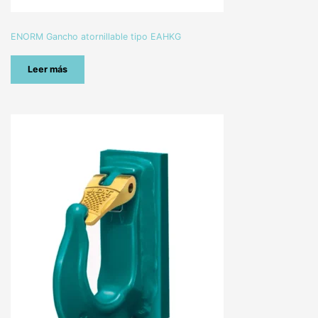
ENORM Gancho atornillable tipo EAHKG
Leer más