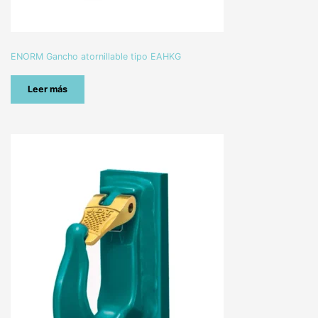
ENORM Gancho atornillable tipo EAHKG
Leer más