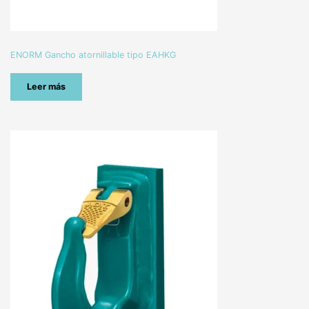
ENORM Gancho atornillable tipo EAHKG
Leer más