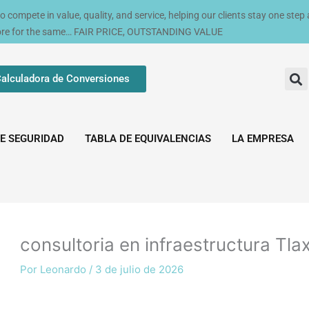
compete in value, quality, and service, helping our clients stay one step
ore for the same… FAIR PRICE, OUTSTANDING VALUE
alculadora de Conversiones
E SEGURIDAD
TABLA DE EQUIVALENCIAS
LA EMPRESA
consultoria en infraestructura Tla
Por
Leonardo
/
3 de julio de 2026