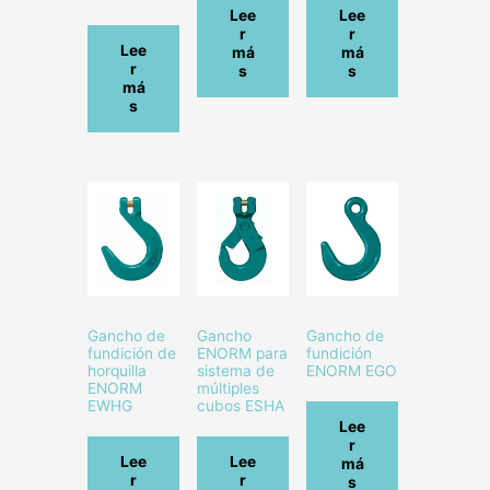
Lee
Lee
r
r
Lee
má
má
r
s
s
má
s
Gancho de
Gancho
Gancho de
fundición de
ENORM para
fundición
horquilla
sistema de
ENORM EGO
ENORM
múltiples
EWHG
cubos ESHA
Lee
r
Lee
Lee
má
r
r
s