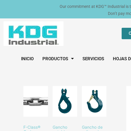
Ir
Our commitment at KDG™ Industrial is to 
al
Don’t pay m
contenido
C
INICIO
PRODUCTOS
SERVICIOS
HOJAS D
F-Class®
Gancho
Gancho de