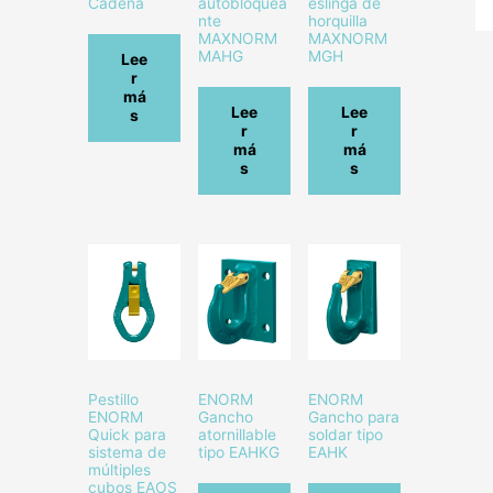
Cadena
autobloquea
eslinga de
nte
horquilla
MAXNORM
MAXNORM
MAHG
MGH
Lee
r
má
Lee
Lee
s
r
r
má
má
s
s
Pestillo
ENORM
ENORM
ENORM
Gancho
Gancho para
Quick para
atornillable
soldar tipo
sistema de
tipo EAHKG
EAHK
múltiples
cubos EAOS