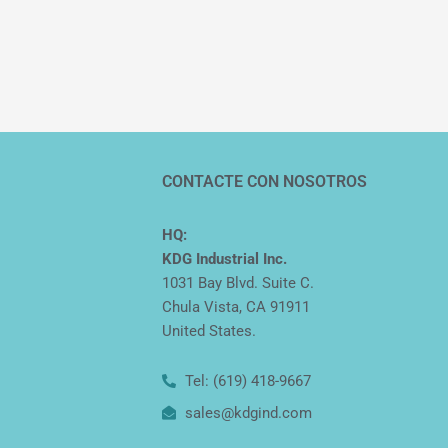
CONTACTE CON NOSOTROS
HQ:
KDG Industrial Inc.
1031 Bay Blvd. Suite C.
Chula Vista, CA 91911
United States.
Tel: (619) 418-9667
sales@kdgind.com