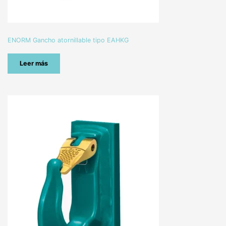
ENORM Gancho atornillable tipo EAHKG
Leer más