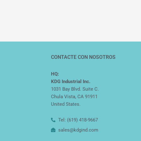
CONTACTE CON NOSOTROS
HQ:
KDG Industrial Inc.
1031 Bay Blvd. Suite C.
Chula Vista, CA 91911
United States.
Tel: (619) 418-9667
sales@kdgind.com