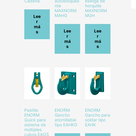
Cadena
autobloquea
eslinga de
nte
horquilla
MAXNORM
MAXNORM
MAHG
MGH
Lee
r
má
Lee
Lee
s
r
r
má
má
s
s
Pestillo
ENORM
ENORM
ENORM
Gancho
Gancho para
Quick para
atornillable
soldar tipo
sistema de
tipo EAHKG
EAHK
múltiples
cubos EAOS