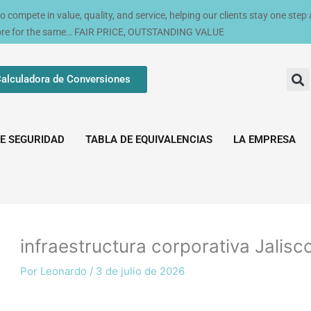
compete in value, quality, and service, helping our clients stay one step
ore for the same… FAIR PRICE, OUTSTANDING VALUE
alculadora de Conversiones
E SEGURIDAD
TABLA DE EQUIVALENCIAS
LA EMPRESA
infraestructura corporativa Jalisc
Por
Leonardo
/
3 de julio de 2026