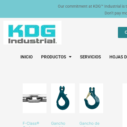
Ir
Our commitment at KDG™ Industrial is to 
al
Don’t pay m
contenido
C
INICIO
PRODUCTOS
SERVICIOS
HOJAS D
F-Class®
Gancho
Gancho de