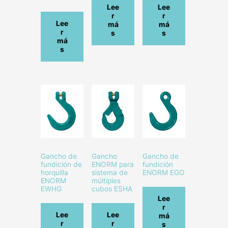
Lee
Lee
r
r
Lee
má
má
r
s
s
má
s
Gancho de
Gancho
Gancho de
fundición de
ENORM para
fundición
horquilla
sistema de
ENORM EGO
ENORM
múltiples
EWHG
cubos ESHA
Lee
r
Lee
Lee
má
r
r
s