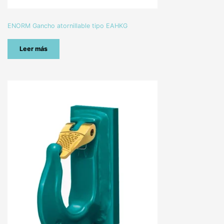
ENORM Gancho atornillable tipo EAHKG
Leer más