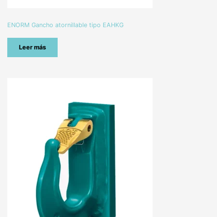
ENORM Gancho atornillable tipo EAHKG
Leer más