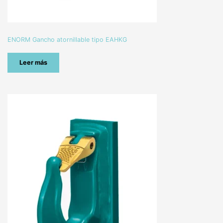
ENORM Gancho atornillable tipo EAHKG
Leer más