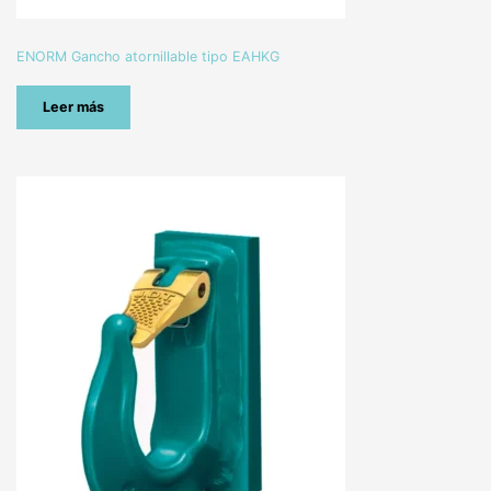
ENORM Gancho atornillable tipo EAHKG
Leer más