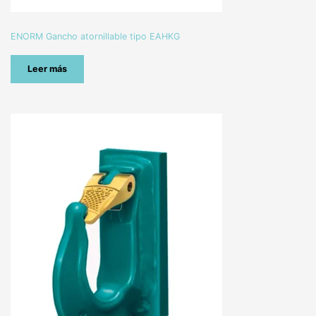
ENORM Gancho atornillable tipo EAHKG
Leer más