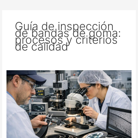
Guía de inspección
de bandas de goma:
procesos y criterios
de calidad
Guía
de
inspección
de
bandas
de
goma:
procesos
y
criterios