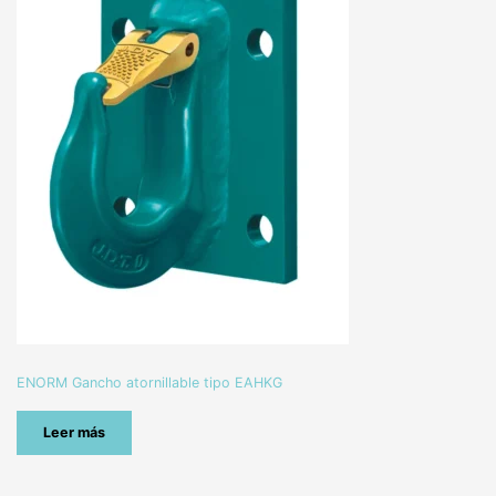
ENORM Gancho atornillable tipo EAHKG
Leer más