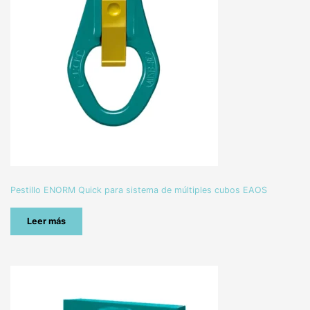
Pestillo ENORM Quick para sistema de múltiples cubos EAOS
Leer más