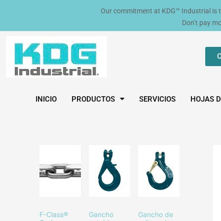
Ir
Our commitment at KDG™ Industrial is to 
al
Don’t pay m
contenido
C
INICIO
PRODUCTOS
SERVICIOS
HOJAS D
F-Class®
Gancho
Gancho de