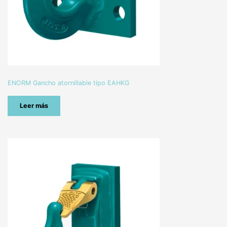
ENORM Gancho atornillable tipo EAHKG
Leer más