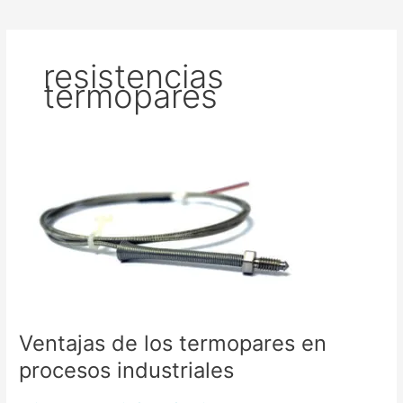
resistencias
termopares
Ventajas
de
los
termopares
en
procesos
industriales
Ventajas de los termopares en
procesos industriales