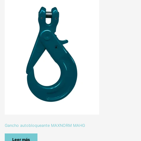
Gancho autobloqueante MAXNORM MAHG
Leer más