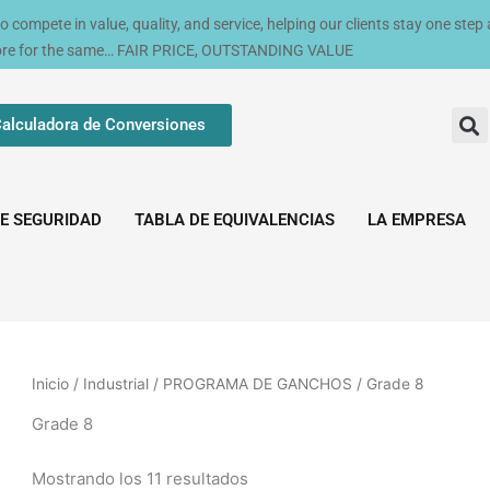
compete in value, quality, and service, helping our clients stay one step
ore for the same… FAIR PRICE, OUTSTANDING VALUE
alculadora de Conversiones
E SEGURIDAD
TABLA DE EQUIVALENCIAS
LA EMPRESA
Inicio
/
Industrial
/
PROGRAMA DE GANCHOS
/ Grade 8
Grade 8
Mostrando los 11 resultados