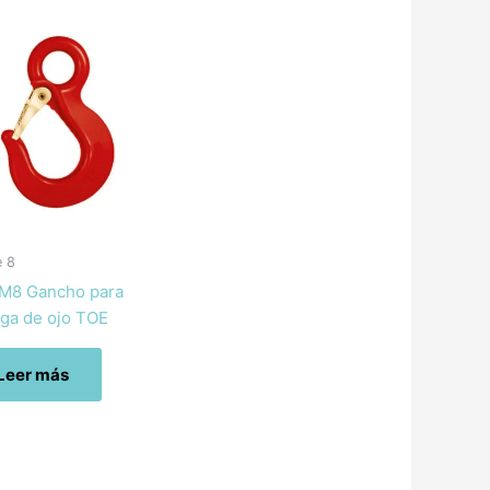
e 8
M8 Gancho para
nga de ojo TOE
Leer más