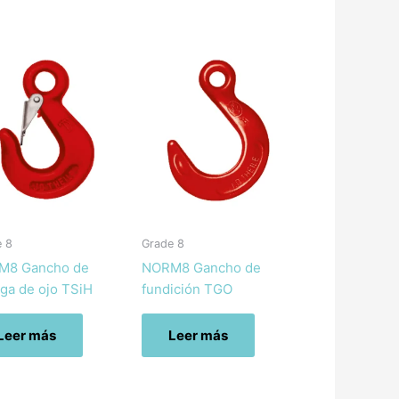
e 8
Grade 8
M8 Gancho de
NORM8 Gancho de
nga de ojo TSiH
fundición TGO
Leer más
Leer más