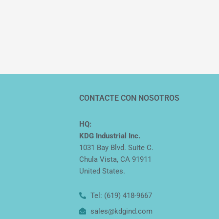
CONTACTE CON NOSOTROS
HQ:
KDG Industrial Inc.
1031 Bay Blvd. Suite C.
Chula Vista, CA 91911
United States.
Tel: (619) 418-9667
sales@kdgind.com