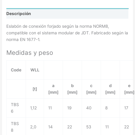
Descripción
Eslabón de conexión forjado según la norma NORM8,
compatible con el sistema modular de JDT. Fabricado según la
norma EN 1677-1.
Medidas y peso
Code
WLL
a
b
c
d
e
[t]
[mm]
[mm]
[mm]
[mm]
[mm]
TBS
1,12
11
19
40
8
17
6
TBS
2,0
14
22
53
11
22
8