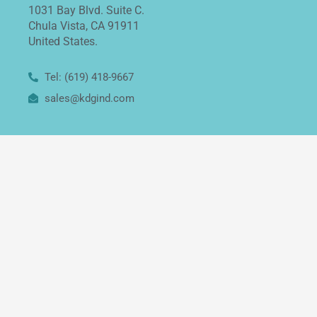
1031 Bay Blvd. Suite C.
Chula Vista, CA 91911
United States.
Tel: (619) 418-9667
sales@kdgind.com