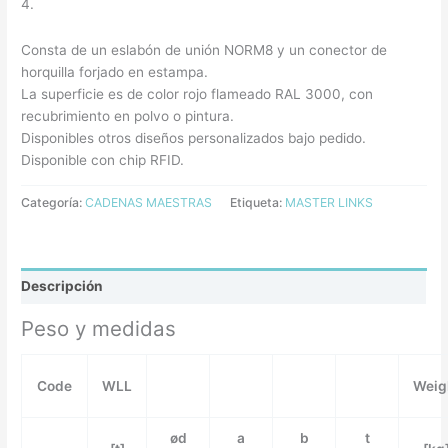
4.
Consta de un eslabón de unión NORM8 y un conector de
horquilla forjado en estampa.
La superficie es de color rojo flameado RAL 3000, con
recubrimiento en polvo o pintura.
Disponibles otros diseños personalizados bajo pedido.
Disponible con chip RFID.
Categoría:
CADENAS MAESTRAS
Etiqueta:
MASTER LINKS
Descripción
Peso y medidas
Code
WLL
Weig
ød
a
b
t