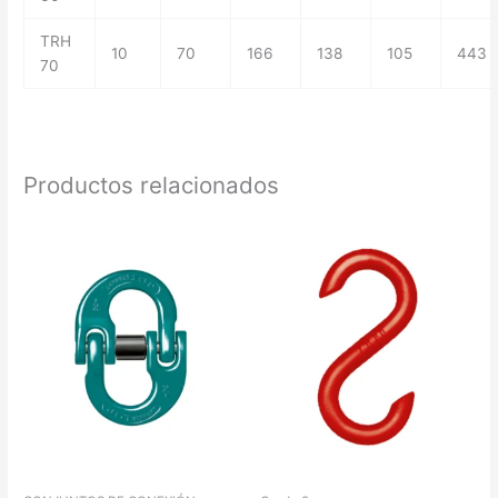
TRH
10
70
166
138
105
443
70
Productos relacionados