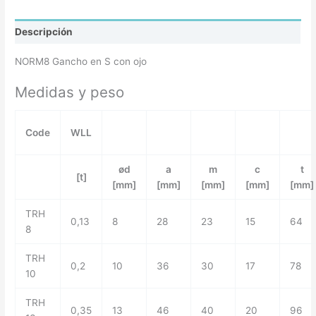
Descripción
NORM8 Gancho en S con ojo
Medidas y peso
Code
WLL
ød
a
m
c
t
[t]
[mm]
[mm]
[mm]
[mm]
[mm]
TRH
0,13
8
28
23
15
64
8
TRH
0,2
10
36
30
17
78
10
TRH
0,35
13
46
40
20
96