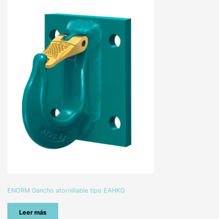
ENORM Gancho atornillable tipo EAHKG
Leer más