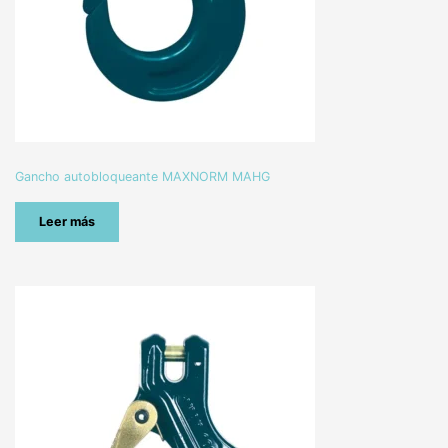
Gancho autobloqueante MAXNORM MAHG
Leer más