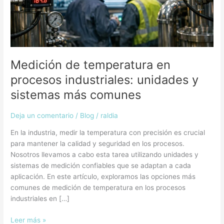
sistemas
más
comunes
Medición de temperatura en
procesos industriales: unidades y
sistemas más comunes
Deja un comentario
/
Blog
/
raldia
En la industria, medir la temperatura con precisión es crucial
para mantener la calidad y seguridad en los procesos.
Nosotros llevamos a cabo esta tarea utilizando unidades y
sistemas de medición confiables que se adaptan a cada
aplicación. En este artículo, exploramos las opciones más
comunes de medición de temperatura en los procesos
industriales en […]
Leer más »