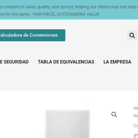
compete in value, quality, and service, helping our clients stay one step
ore for the same… FAIR PRICE, OUTSTANDING VALUE
alculadora de Conversiones
E SEGURIDAD
TABLA DE EQUIVALENCIAS
LA EMPRESA
In
In
D