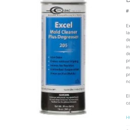
#
E
la
d
i
d
p
m
p
n
El
ca
H