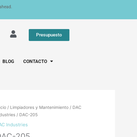
 ahead.
Presupuesto
BLOG
CONTACTO
icio
/
Limpiadores y Mantenimiento
/
DAC
dustries
/ DAC-205
AC Industries
DAC-205