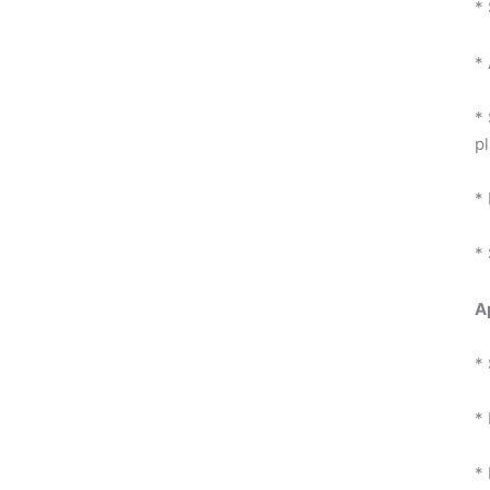
* 
*
*
pl
* 
*
A
*
*
*