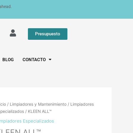
 ahead.
Presupuesto
BLOG
CONTACTO
icio
/
Limpiadores y Mantenimiento
/
Limpiadores
pecializados
/ KLEEN ALL™
impiadores Especializados
KLEEN ALL™