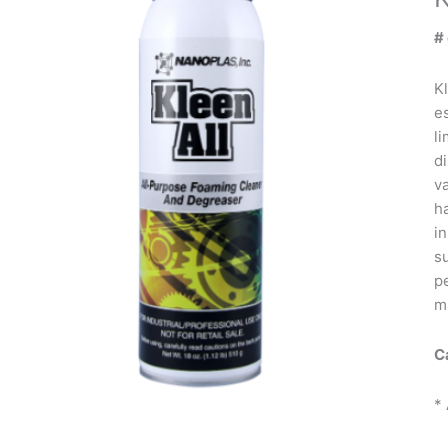
#
K
e
l
di
v
h
i
su
p
m
C
*