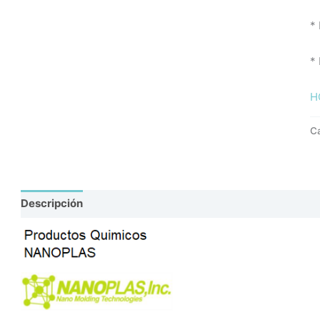
*
* 
H
C
Descripción
Valoraciones (0)