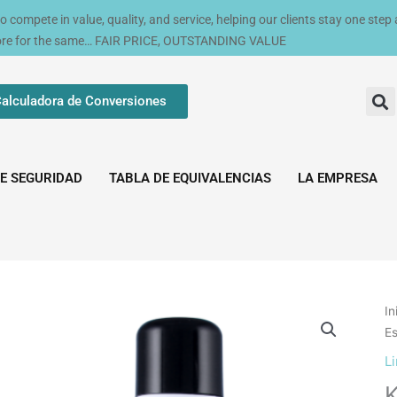
compete in value, quality, and service, helping our clients stay one step
ore for the same… FAIR PRICE, OUTSTANDING VALUE
alculadora de Conversiones
E SEGURIDAD
TABLA DE EQUIVALENCIAS
LA EMPRESA
In
Es
L