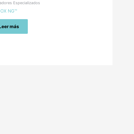
adores Especializados
-OX NG™
Leer más