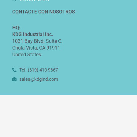
CONTACTE CON NOSOTROS
HQ:
KDG Industrial Inc.
1031 Bay Blvd. Suite C.
Chula Vista, CA 91911
United States.
Tel: (619) 418-9667
sales@kdgind.com