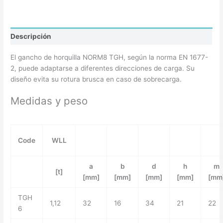
Descripción
El gancho de horquilla NORM8 TGH, según la norma EN 1677-
2, puede adaptarse a diferentes direcciones de carga. Su
diseño evita su rotura brusca en caso de sobrecarga.
Medidas y peso
Code
WLL
a
b
d
h
m
[t]
[mm]
[mm]
[mm]
[mm]
[mm
TGH
1,12
32
16
34
21
22
6