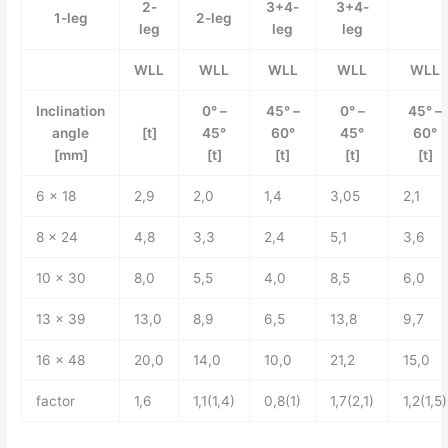
2-
3+4-
3+4-
1-leg
2-leg
leg
leg
leg
WLL
WLL
WLL
WLL
WLL
Inclination
0° –
45° –
0° –
45° –
angle
[t]
45°
60°
45°
60°
[mm]
[t]
[t]
[t]
[t]
6 x 18
2,9
2,0
1,4
3,05
2,1
8 x 24
4,8
3,3
2,4
5,1
3,6
10 x 30
8,0
5,5
4,0
8,5
6,0
13 x 39
13,0
8,9
6,5
13,8
9,7
16 x 48
20,0
14,0
10,0
21,2
15,0
factor
1,6
1,1(1,4)
0,8(1)
1,7(2,1)
1,2(1,5)