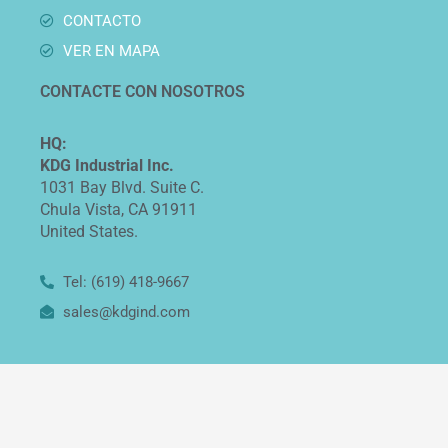
CONTACTO
VER EN MAPA
CONTACTE CON NOSOTROS
HQ:
KDG Industrial Inc.
1031 Bay Blvd. Suite C.
Chula Vista, CA 91911
United States.
Tel: (619) 418-9667
sales@kdgind.com